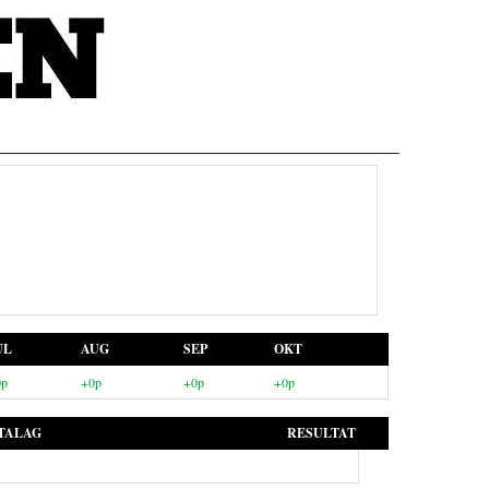
UL
AUG
SEP
OKT
0p
+0p
+0p
+0p
TALAG
RESULTAT