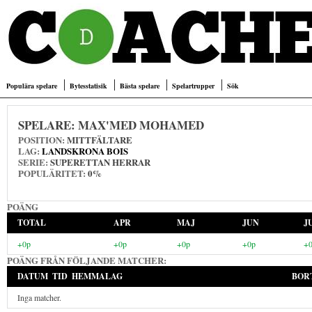
Populära spelare
Bytesstatisik
Bästa spelare
Spelartrupper
Sök
SPELARE:
MAX'MED MOHAMED
POSITION:
MITTFÄLTARE
LAG:
LANDSKRONA BOIS
SERIE:
SUPERETTAN HERRAR
POPULÄRITET:
0%
POÄNG
TOTAL
APR
MAJ
JUN
J
+0p
+0p
+0p
+0p
+
POÄNG FRÅN FÖLJANDE MATCHER:
DATUM
TID
HEMMALAG
BOR
Inga matcher.