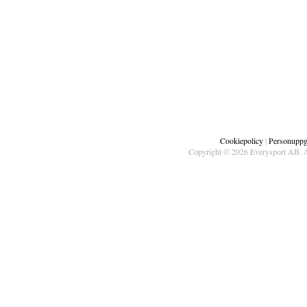
Cookiepolicy
|
Personuppgi
Copyright © 2026 Everysport AB. A