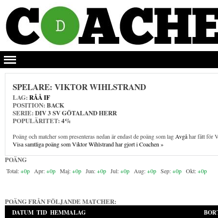
SPELARE:
VIKTOR WIHLSTRAND
LAG:
RÅÅ IF
POSITION:
BACK
SERIE:
DIV 3 SV GÖTALAND HERR
POPULÄRITET:
4%
Poäng och matcher som presenteras nedan är endast de poäng som lag
Avgå
har fått för 
Visa samtliga poäng som Viktor Wihlstrand har gjort i Coachen »
POÄNG
+0p
+0p
+0p
+0p
+0p
+0p
+0p
+0p
POÄNG FRÅN FÖLJANDE MATCHER:
DATUM
TID
HEMMALAG
BOR