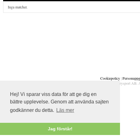
Inga matcher.
Cookiepolicy
|
Personuppgi
Copyright © 2026 Everysport AB. A
Hej! Vi sparar viss data för att ge dig en
bättre upplevelse. Genom att använda sajten
godkänner du detta.
Läs mer
Jag förstår!