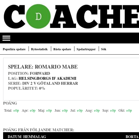
Populära spelare
Bytesstatisik
Bästa spelare
Spelartrupper
Sök
SPELARE:
ROMARIO MABE
POSITION:
FORWARD
LAG:
HELSINGBORGS IF AKADEMI
SERIE:
DIV 2 V GÖTALAND HERRAR
POPULÄRITET:
0%
POÄNG
+0p
+0p
+0p
+0p
+0p
+0p
+0p
+0p
POÄNG FRÅN FÖLJANDE MATCHER:
DATUM
HEMMALAG
BORTA