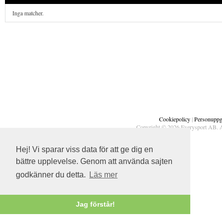
Inga matcher.
Cookiepolicy
|
Personuppgi
Copyright © 2026 Everysport AB. A
Hej! Vi sparar viss data för att ge dig en
bättre upplevelse. Genom att använda sajten
godkänner du detta.
Läs mer
Jag förstår!