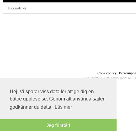
Inga matcher.
Cookiepolicy
|
Personuppgi
Copyright © 2026 Everysport AB. A
Hej! Vi sparar viss data för att ge dig en
bättre upplevelse. Genom att använda sajten
godkänner du detta.
Läs mer
Jag förstår!