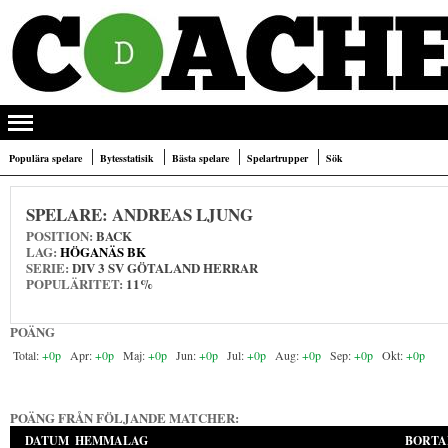
Populära spelare
Bytesstatisik
Bästa spelare
Spelartrupper
Sök
SPELARE:
ANDREAS LJUNG
POSITION:
BACK
LAG:
HÖGANÄS BK
SERIE:
DIV 3 SV GÖTALAND HERRAR
POPULÄRITET:
11%
POÄNG
+0p
+0p
+0p
+0p
+0p
+0p
+0p
+0p
POÄNG FRÅN FÖLJANDE MATCHER:
DATUM
HEMMALAG
BORTA