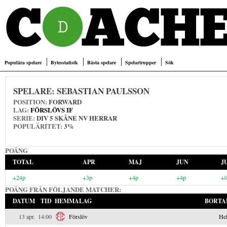
Populära spelare
Bytesstatisik
Bästa spelare
Spelartrupper
Sök
SPELARE:
SEBASTIAN PAULSSON
POSITION:
FORWARD
LAG:
FÖRSLÖVS IF
SERIE:
DIV 5 SKÅNE NV HERRAR
POPULÄRITET:
3%
POÄNG
TOTAL
APR
MAJ
JUN
J
+24p
+3p
+4p
+4p
+
POÄNG FRÅN FÖLJANDE MATCHER:
DATUM
TID
HEMMALAG
BORTA
13 apr.
14:00
Förslöv
Hel