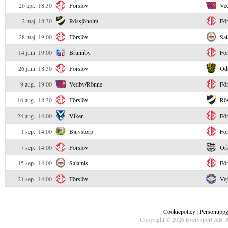
26 apr.
18:30
Förslöv
Ve
2 maj
18:30
Rössjöholm
För
28 maj
19:00
Förslöv
Sal
14 juni
19:00
Brunnby
För
26 juni
18:30
Förslöv
Öd
9 aug.
19:00
Vedby/Rönne
För
16 aug.
18:30
Förslöv
Rö
24 aug.
14:00
Viken
För
1 sep.
14:00
Bjuvstorp
För
7 sep.
14:00
Förslöv
Örk
15 sep.
14:00
Salamis
För
21 sep.
14:00
Förslöv
Ve
Cookiepolicy
|
Personuppgi
Copyright © 2026 Everysport AB. A