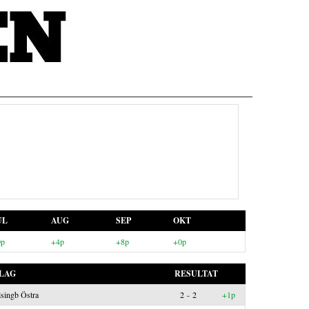
UL
AUG
SEP
OKT
0p
+4p
+8p
+0p
LAG
RESULTAT
singb Östra
2 - 2
+1p