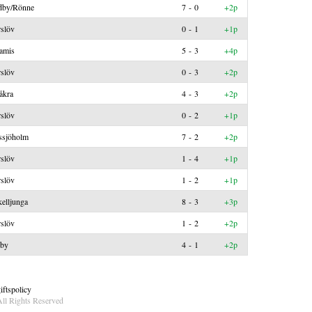
dby/Rönne
7 - 0
+2p
slöv
0 - 1
+1p
amis
5 - 3
+4p
slöv
0 - 3
+2p
åkra
4 - 3
+2p
slöv
0 - 2
+1p
ssjöholm
7 - 2
+2p
slöv
1 - 4
+1p
slöv
1 - 2
+1p
elljunga
8 - 3
+3p
slöv
1 - 2
+2p
jby
4 - 1
+2p
ftspolicy
ll Rights Reserved