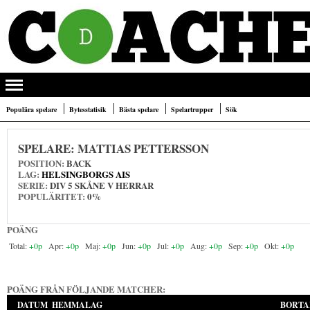
Populära spelare
Bytesstatisik
Bästa spelare
Spelartrupper
Sök
SPELARE:
MATTIAS PETTERSSON
POSITION:
BACK
LAG:
HELSINGBORGS AIS
SERIE:
DIV 5 SKÅNE V HERRAR
POPULÄRITET:
0%
POÄNG
+0p
+0p
+0p
+0p
+0p
+0p
+0p
+0p
POÄNG FRÅN FÖLJANDE MATCHER:
DATUM
HEMMALAG
BORTA