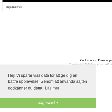
Inga matcher.
Cookiepolicy
|
Personuppgi
Copyright © 2026 Everysport AB. A
Hej! Vi sparar viss data för att ge dig en
bättre upplevelse. Genom att använda sajten
godkänner du detta.
Läs mer
Jag förstår!