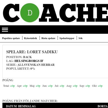
Populära spelare
Bytesstatisik
Bästa spelare
Spelartrupper
Sök
SPELARE:
LORET SADIKU
POSITION:
BACK
LAG:
HELSINGBORGS IF
SERIE:
ALLSVENSKAN HERRAR
POPULÄRITET:
0%
POÄNG
+0p
+0p
+0p
+0p
+0p
+0p
+0p
+0p
POÄNG FRÅN FÖLJANDE MATCHER:
DATUM
HEMMALAG
BORTA