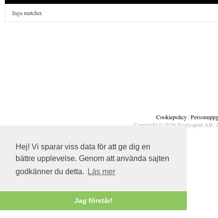
Inga matcher.
Cookiepolicy
|
Personuppgi
Copyright © 2026 Everysport AB. A
Hej! Vi sparar viss data för att ge dig en
bättre upplevelse. Genom att använda sajten
godkänner du detta.
Läs mer
Jag förstår!