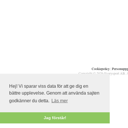
Cookiepolicy
|
Personuppgi
Copyright © 2026 Everysport AB. A
Hej! Vi sparar viss data för att ge dig en
bättre upplevelse. Genom att använda sajten
godkänner du detta.
Läs mer
Jag förstår!