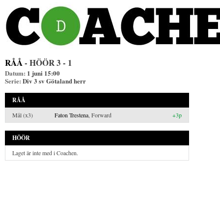
RÅÅ
- HÖÖR
3 - 1
Datum:
1 juni 15:00
Serie:
Div 3 sv Götaland herr
RÅÅ
Mål (x3)
Faton Trestena
, Forward
+3p
HÖÖR
Laget är inte med i Coachen.