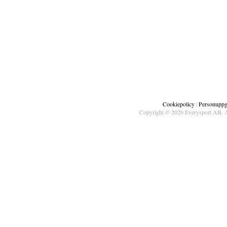
Cookiepolicy
|
Personuppgi
Copyright © 2026 Everysport AB. A