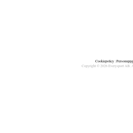
Cookiepolicy
|
Personuppgi
Copyright © 2026 Everysport AB. A