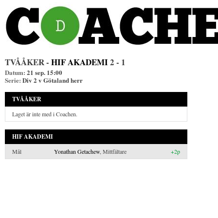
TVÅÅKER -
HIF AKADEMI
2 - 1
Datum:
21 sep. 15:00
Serie:
Div 2 v Götaland herr
TVÅÅKER
Laget är inte med i Coachen.
HIF AKADEMI
Mål
Yonathan Getachew
, Mittfältare
+2p