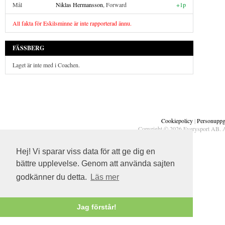
Mål
Niklas Hermansson
, Forward
+1p
All fakta för Eskilsminne är inte rapporterad ännu.
FÄSSBERG
Laget är inte med i Coachen.
Cookiepolicy
|
Personuppgi
Copyright © 2026 Everysport AB. A
Hej! Vi sparar viss data för att ge dig en
bättre upplevelse. Genom att använda sajten
godkänner du detta.
Läs mer
Jag förstår!