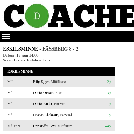
ESKILSMINNE
- FÄSSBERG
8 - 2
Datum:
15 juni 14:00
Serie:
Div 2 v Götaland herr
ESKILSMINNE
Mål
Filip Egger
, Mittfältare
+2p
Mål
Daniel Olsson
, Back
+3p
Mål
Daniel Ander
, Forward
+1p
Mål
Hassan Chahrour
, Forward
+1p
Mål (x2)
Christoffer Levi
, Mittfältare
+4p